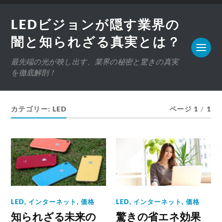
LEDビジョンが隠す業界の
闇と知られざる真実とは？
最先端の光が映し出す、業界の秘密と驚きの真実
を徹底解剖！
カテゴリー:
LED
ページ 1
/
1
LED
,
インターネット
,
価格
LED
,
インターネット
,
価格
知られざる未来の
驚きの省エネ効果